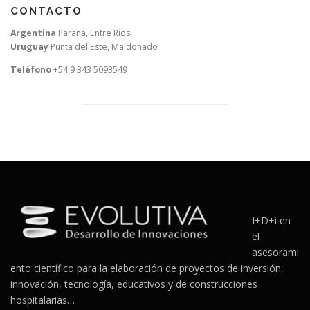
CONTACTO
Argentina
Paraná, Entre Ríos
Uruguay
Punta del Este, Maldonado
Teléfono
+54 9 343 5093549
I+D+i en
el
asesorami
ento científico para la elaboración de proyectos de inversión,
innovación, tecnología, educativos y de construcciones
hospitalarias…