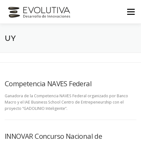
Skip
to
Menu
content
INICIO
NOSOTROS
SERVICIOS
UY
NOVEDADES
CONTACTO
Competencia NAVES Federal
Ganadora de la Competencia NAVES Federal organizado por Banco
Macro y el IAE Business School Centro de Entrepeneurship con el
proyecto “GADOLINIO Inteligente”.
INNOVAR Concurso Nacional de