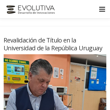
Skip
to
Menu
content
INICIO
NOSOTROS
SERVICIOS
Revalidación de Título en la
Universidad de la República Uruguay
NOVEDADES
CONTACTO