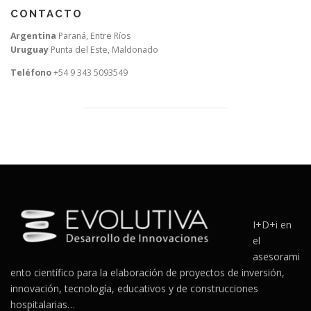
CONTACTO
Argentina
Paraná, Entre Ríos
Uruguay
Punta del Este, Maldonado
Teléfono
+54 9 343 5093549
I+D+i en
el
asesorami
ento científico para la elaboración de proyectos de inversión,
innovación, tecnología, educativos y de construcciones
hospitalarias…