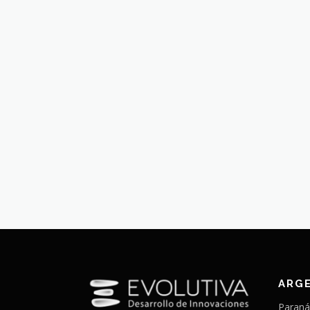
ARG
Paraná