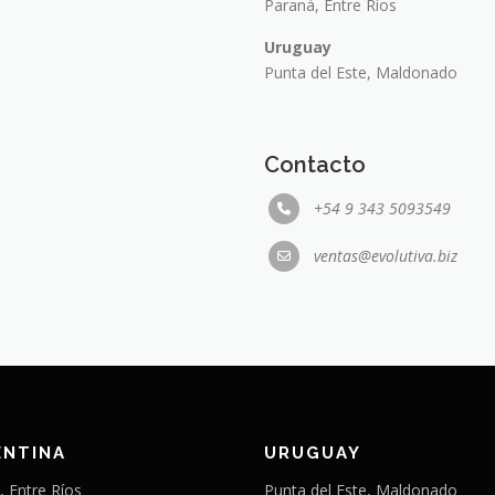
Paraná, Entre Ríos
Uruguay
Punta del Este, Maldonado
Contacto
+54 9 343 5093549
ventas@evolutiva.biz
ENTINA
URUGUAY
, Entre Ríos
Punta del Este, Maldonado