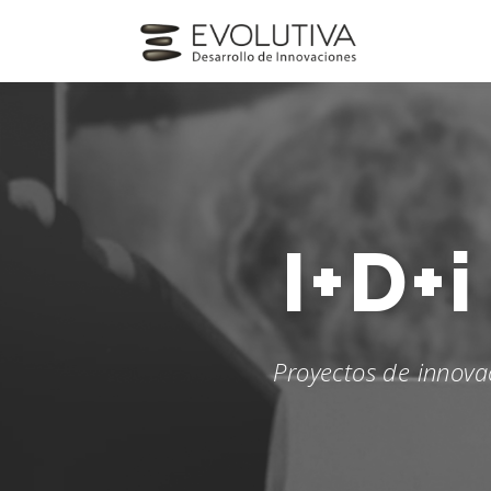
Skip
to
content
I+D
Proyectos de innova